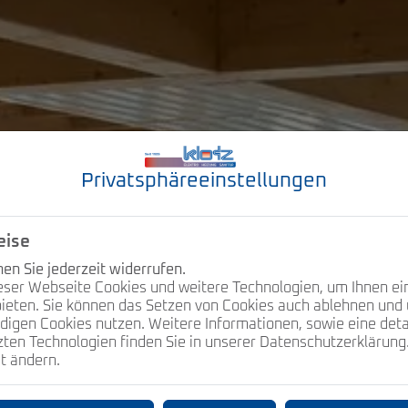
Privatsphäre­einstellungen
eise
n Sie jederzeit widerrufen.
eser Webseite Cookies und weitere Technologien, um Ihnen ei
ieten. Sie können das Setzen von Cookies auch ablehnen und 
igen Cookies nutzen. Weitere Informationen, sowie eine detai
ten Technologien finden Sie in unserer Datenschutzerklärung.
it ändern.
ichtschalter im Voraus bedarfsgerecht zu planen. Wird ein Ge
t werden. Dabei geht es nicht nur um das richtige Licht in W
egen der Verkehrssicherungspflicht, die Sie als Immobilienbesi