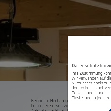
Datenschutzhinw
Ihre Zustimmung könne
Wir verwenden auf di
Nutzungserlebnis zu b
den technisch notwend
Cookies und eingesetz
Einstellungen jederze
Bei einem Neubau gilt es, Stromkreise und L
Leitungen so weit wie möglich berücksichtig
Außenbeleuchtung. Dies gilt nicht zuletzt w