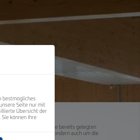
n bestmögliches
unsere Seite nur mit
llierte Übersicht der
 Sie können Ihre
bäude saniert, müssen die bereits gelegten
ohn- und Arbeitsräumen, sondern auch um die
tzer haben.